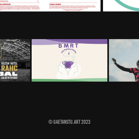
BMRT
LAA
© gaetanstu.art 2023