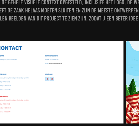
 de gehele visuele context opgesteld, inclusief het logo, de we
eft de zaak helaas moeten sluiten en zijn de meeste ontwerpen 
len beelden van dit project te zien zijn, zodat u een beter idee